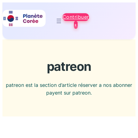
Aller
au
Contribuer
contenu
+
patreon
patreon est la section d’article réserver a nos abonner
payent sur patreon.