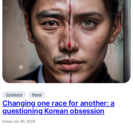
Company
News
Changing one race for another: a
questioning Korean obsession
korea
·
Jun 30, 2024