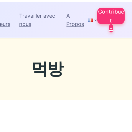
Contribue
s
Travailler avec
A
r
eurs
nous
Propos
+
먹방