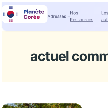
Aller
au
Nos
Le
Adresses
contenu
Ressources
aut
actuel comm