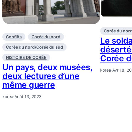
Corée du nor
Conflits
Corée du nord
Le solda
déserté
Corée du nord/Corée du sud
Corée d
HISTOIRE DE CORÉE
Un pays, deux musées,
korea
·
Avr 18, 2
deux lectures d’une
même guerre
korea
·
Août 13, 2023