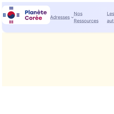
Aller
au
Nos
Le
Adresses
contenu
Ressources
aut