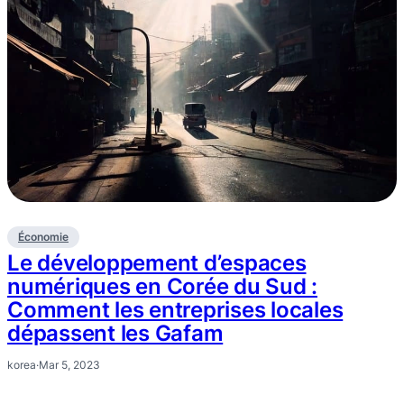
Économie
Le développement d’espaces
numériques en Corée du Sud :
Comment les entreprises locales
dépassent les Gafam
korea
·
Mar 5, 2023