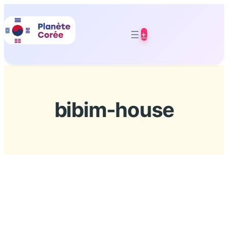
Aller
au
+
contenu
bibim-house