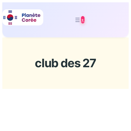
Aller
au
+
contenu
club des 27