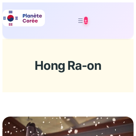
Aller
au
+
contenu
Hong Ra-on