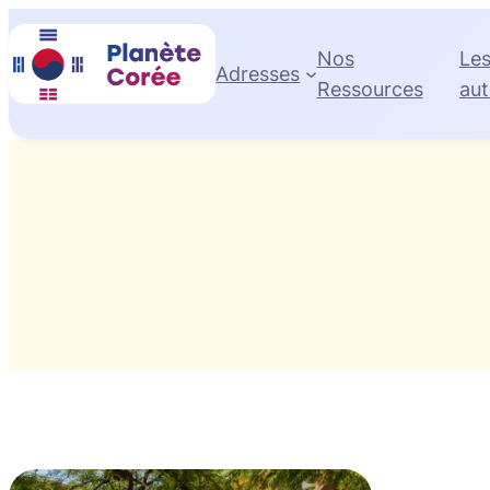
Aller
au
Nos
Le
Adresses
contenu
Ressources
aut