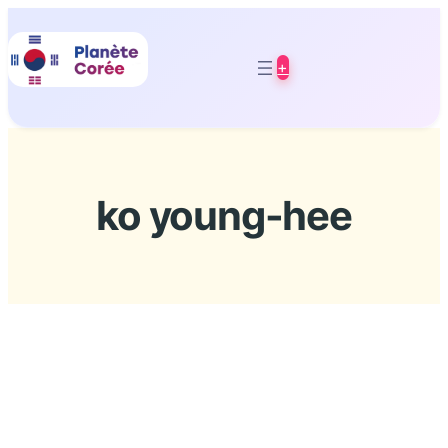
Aller
au
+
contenu
ko young-hee