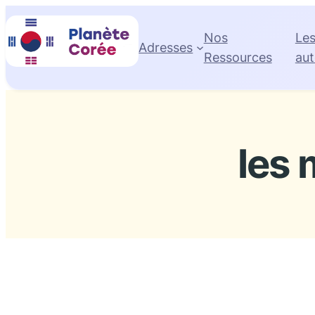
Aller
au
Nos
Le
Adresses
contenu
Ressources
aut
les 