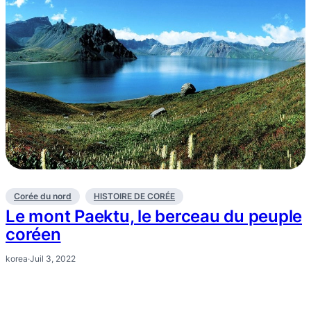
Corée du nord
HISTOIRE DE CORÉE
Le mont Paektu, le berceau du peuple
coréen
korea
·
Juil 3, 2022