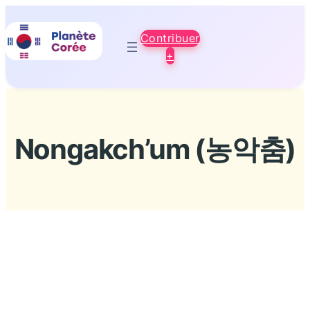
Aller
au
Contribuer
contenu
+
Nongakch’um (농악춤)