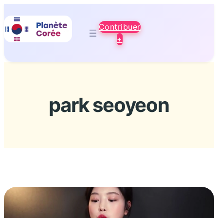
Aller
au
Contribuer
contenu
+
park seoyeon