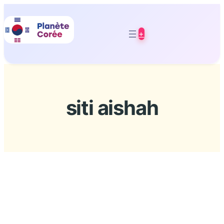
Aller
au
+
contenu
siti aishah