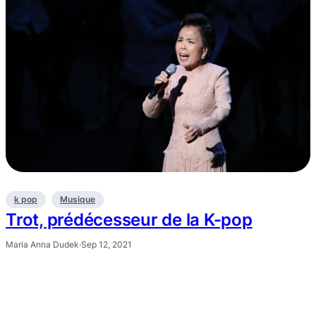
k pop
Musique
Trot, prédécesseur de la K-pop
Maria Anna Dudek
·
Sep 12, 2021