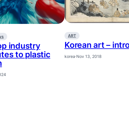
ART
ws
Korean art – intr
op industry
tes to plastic
korea
·
Nov 13, 2018
n
024