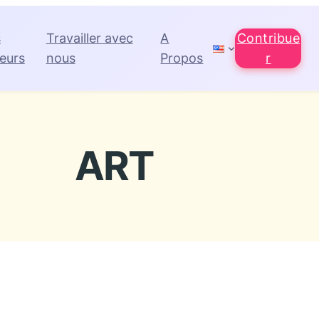
s
Travailler avec
A
Contribue
eurs
nous
Propos
r
ART