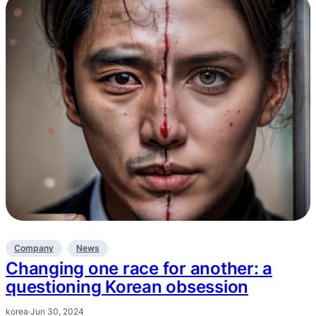
Company
News
Changing one race for another: a
questioning Korean obsession
korea
·
Jun 30, 2024