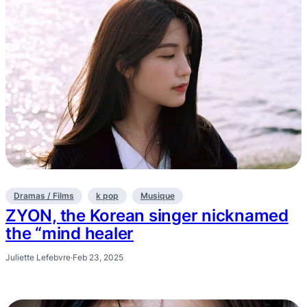
Dramas / Films
k pop
Musique
ZYON, the Korean singer nicknamed
the “mind healer
Juliette Lefebvre
·
Feb 23, 2025