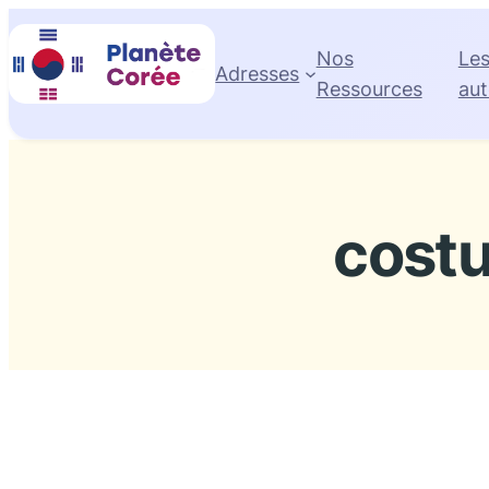
Aller
au
Nos
Le
Adresses
contenu
Ressources
aut
cost