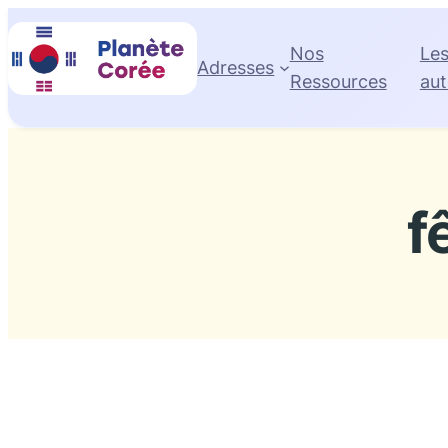
Aller
au
Nos
Le
Adresses
contenu
Ressources
aut
f