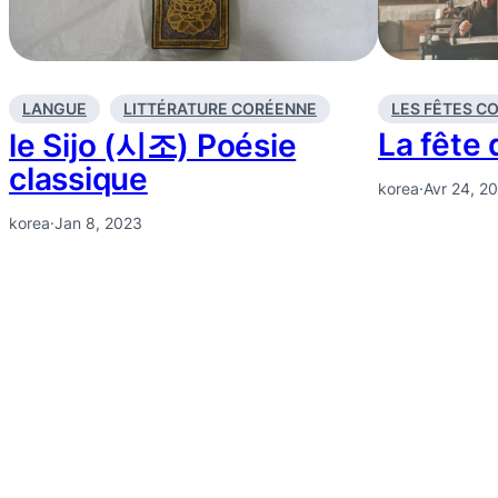
LES FÊTES C
LANGUE
LITTÉRATURE CORÉENNE
La fête
le Sijo (시조) Poésie
classique
korea
·
Avr 24, 2
korea
·
Jan 8, 2023