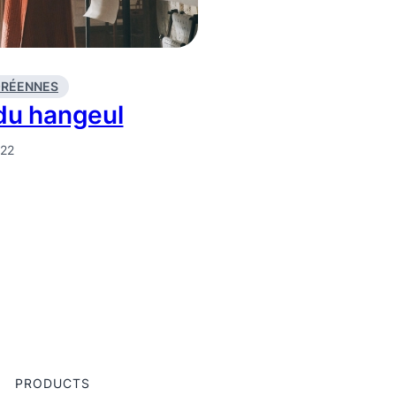
ORÉENNES
 du hangeul
022
PRODUCTS