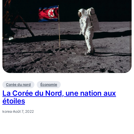
Corée du nord
Économie
La Corée du Nord, une nation aux
étoiles
korea
·
Août 7, 2022