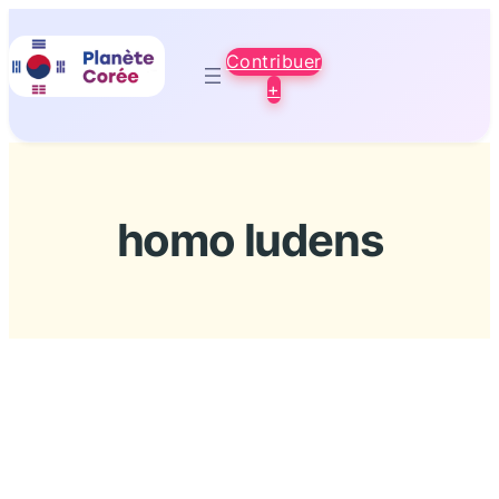
Aller
au
Contribuer
contenu
+
homo ludens