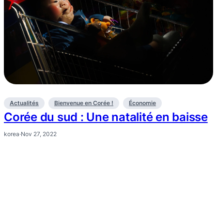
Actualités
Bienvenue en Corée !
Économie
Corée du sud : Une natalité en baisse
korea
·
Nov 27, 2022