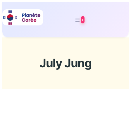
Aller
au
+
contenu
July Jung