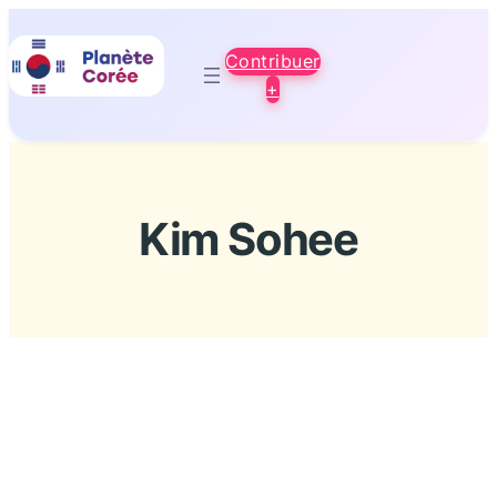
Aller
au
Contribuer
contenu
+
Kim Sohee