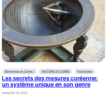
Bienvenue en Corée !
HISTOIRE DE CORÉE
Patrimoine
Les secrets des mesures coréenne:
un système unique en son genre
korea
·
Oct 15, 2023