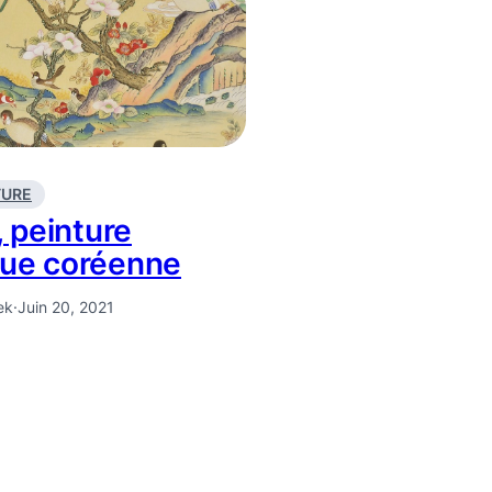
TURE
 peinture
ique coréenne
ek
·
Juin 20, 2021