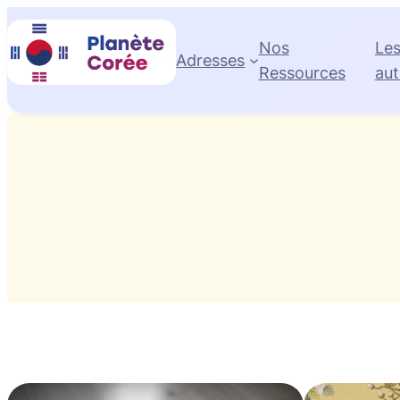
Aller
au
Nos
Le
Adresses
contenu
Ressources
aut