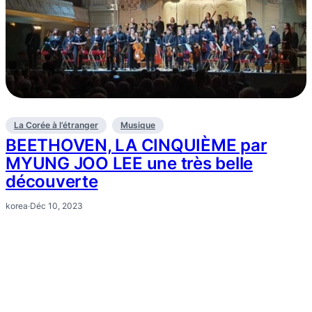
La Corée à l’étranger
Musique
BEETHOVEN, LA CINQUIÈME par
MYUNG JOO LEE une très belle
découverte
korea
·
Déc 10, 2023