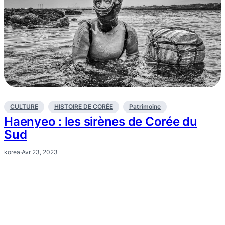
CULTURE
HISTOIRE DE CORÉE
Patrimoine
Haenyeo : les sirènes de Corée du
Sud
korea
·
Avr 23, 2023