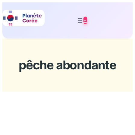
Aller
au
+
contenu
pêche abondante