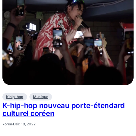
K hip-hop
Musique
K-hip-hop nouveau porte-étendard
culturel coréen
korea
·
Déc 18, 2022