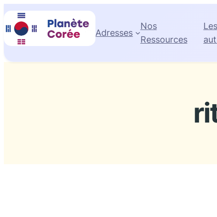
Aller
au
Nos
Le
Adresses
contenu
Ressources
aut
r