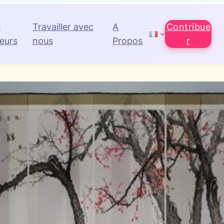
s
Travailler avec
A
Contribue
eurs
nous
Propos
r