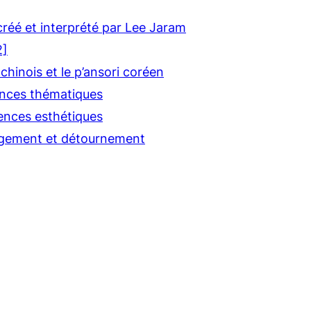
créé et interprété par Lee Jaram
2]
inois et le p’ansori coréen
ences thématiques
gences esthétiques
gement et détournement