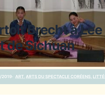
rtolt Brecht à Le
it de Sichuan
2/2019
·
ART
, 
ARTS DU SPECTACLE CORÉENS
, 
LITT