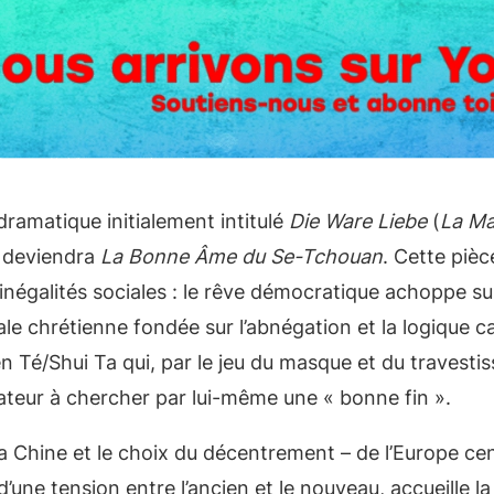
dramatique initialement intitulé
Die Ware Liebe
(
La Ma
t deviendra
La Bonne Âme du Se-Tchouan
. Cette piè
inégalités sociales : le rêve démocratique achoppe sur 
e chrétienne fondée sur l’abnégation et la logique capi
Té/Shui Ta qui, par le jeu du masque et du travestis
ateur à chercher par lui-même une « bonne fin ».
 Chine et le choix du décentrement – de l’Europe cent
d’une tension entre l’ancien et le nouveau, accueille l