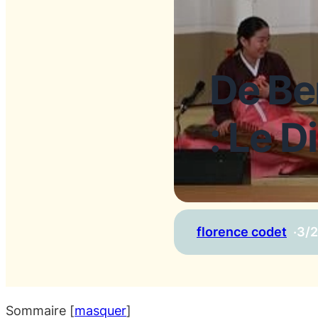
De Be
: Le D
florence codet
·
3/
Sommaire
[
masquer
]