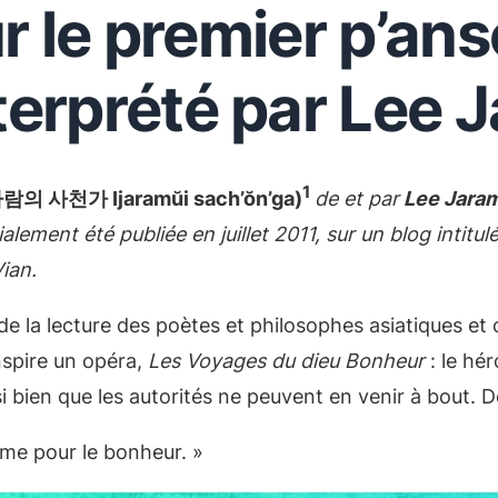
r le premier p’an
nterprété par Lee 
1
 이자람의 사천가 Ijaramŭi sach’ŏn’ga)
de et par
Lee Jara
tialement été publiée en juillet 2011, sur un blog int
ian.
de la lecture des poètes et philosophes asiatiques et 
nspire un opéra,
Les Voyages du dieu Bonheur
: le hér
i bien que les autorités ne peuvent en venir à bout. De
omme pour le bonheur. »