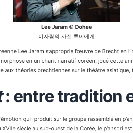
Lee Jaram
©
Dohee
이자람의 사진 투이에게
éenne Lee Jaram s’approprie l’œuvre de Brecht en l’in
tamorphose en un chant narratif coréen, joué cette
ue aux théories brechtiennes sur le théâtre asiatique,
t
: entre tradition 
émotion qu’il produit sur le groupe rassemblé en p’an 
XVIIe siècle au sud-ouest de la Corée, le p’ansori est