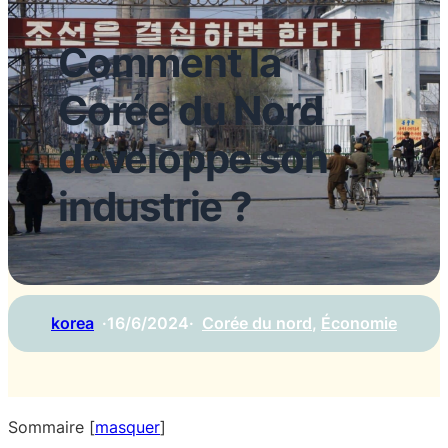
Comment la
Corée du Nord
développe son
industrie ?
korea
·
16/6/2024
·
Corée du nord
, 
Économie
Sommaire
[
masquer
]