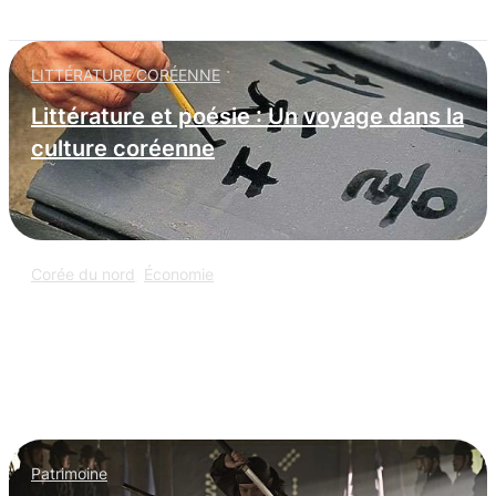
LITTÉRATURE CORÉENNE
Littérature et poésie : Un voyage dans la
culture coréenne
Corée du nord
,
Économie
L’espionnage informatique nord-coréen
: infiltration massive dans les
entreprises occidentales
Patrimoine