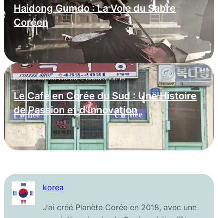
Haidong Gumdo : La Voie du Sabre
Coréen
Bienvenue en Corée !
,
Gastronomie
Le Café en Corée du Sud : Une Histoire
de Passion et d’Innovation
korea
J’ai créé Planète Corée en 2018, avec une