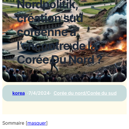
Nordpolitik,
création sud
coréenne a
l’encontre de la
Corée Du Nord ?
korea
·
7/4/2024
·
Corée du nord/Corée du sud
Sommaire
[
masquer
]