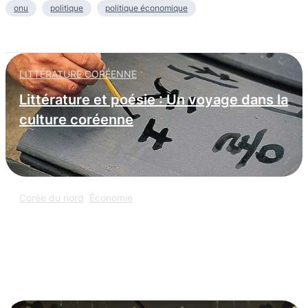
onu
politique
politique économique
LITTÉRATURE CORÉENNE
Littérature et poésie : Un voyage dans la
culture coréenne
Corée du nord
,
Économie
L’espionnage informatique nord-coréen
: infiltration massive dans les
entreprises occidentales