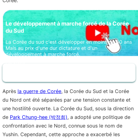
Corée.
Le développement à marche forcé de la Corée
du Sud
La Corée du sud c'est développer en moins de 50 ans
Mais au prix d'une dur dictature et d'un
développement à marche forcé.
Par korea
Le 24.06.2023
Après
la guerre de Corée
, la Corée du Sud et la Corée
du Nord ont été séparées par une tension constante et
une hostilité ouverte. La Corée du Sud, sous la direction
de
Park Chung-hee (박정희)
, a adopté une politique de
confrontation avec le Nord, connue sous le nom de
Yushin. Cependant, cette approche a exacerbé les