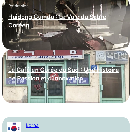
Patrimoine
Haidong Gumdo : La Voie du Sabre
Coréen
Bienvenue en Corée !
,
Gastronomie
Le Café en Corée du Sud : Une Histoire
de Passion et d’Innovation
korea