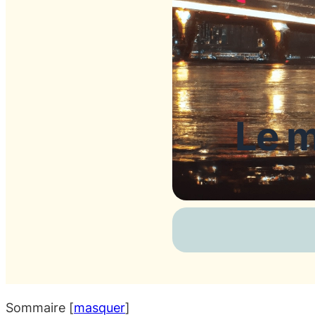
Le m
Sommaire
[
masquer
]