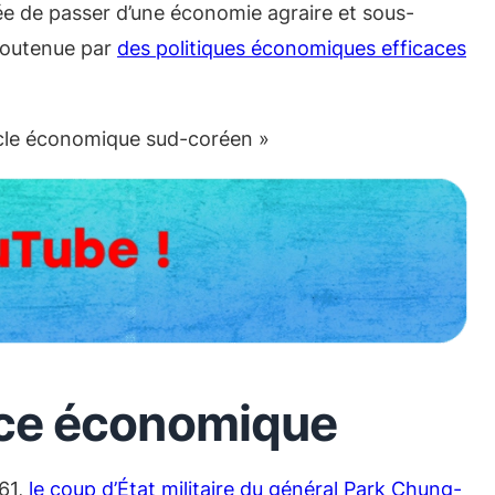
ée de passer d’une économie agraire et sous-
 soutenue par
des politiques économiques efficaces
racle économique sud-coréen »
nce économique
961,
le coup d’État militaire du général Park Chung-