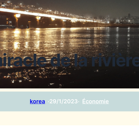
iracle de la riviè
korea
·
29/1/2023
·
Économie