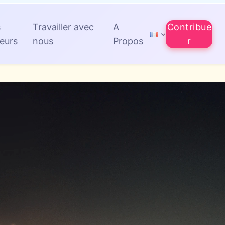
s
Travailler avec
A
Contribue
eurs
nous
Propos
r