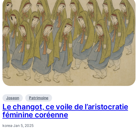
Joseon
Patrimoine
Le changot, ce voile de l’aristocratie
féminine coréenne
korea
·
Jan 5, 2025