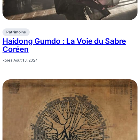
Patrimoine
Haidong Gumdo : La Voie du Sabre
Coréen
korea
·
Août 18, 2024