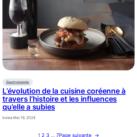
Gastronomie
L’évolution de la cuisine coréenne à
travers l’histoire et les influences
qu’elle a subies
korea
·
Mai 19, 2024
1
2
3
…
7
Page suivante
→