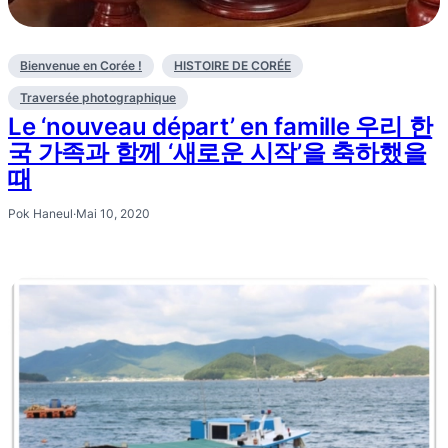
Bienvenue en Corée !
HISTOIRE DE CORÉE
Traversée photographique
Le ‘nouveau départ’ en famille 우리 한
국 가족과 함께 ‘새로운 시작’을 축하했을
때
Pok Haneul
·
Mai 10, 2020