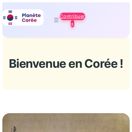
Aller
au
Contribuer
contenu
+
Bienvenue en Corée !