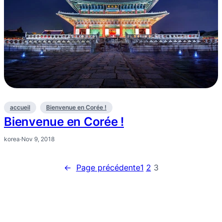
accueil
Bienvenue en Corée !
Bienvenue en Corée !
korea
·
Nov 9, 2018
←
Page précédente
1
2
3