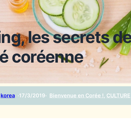
ng, les secrets de
é coréenne
korea
·
17/3/2019
·
Bienvenue en Corée !
, 
CULTURE