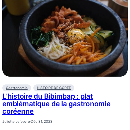
Gastronomie
HISTOIRE DE CORÉE
L’histoire du Bibimbap : plat
emblématique de la gastronomie
coréenne
Juliette Lefebvre
·
Déc 31, 2023