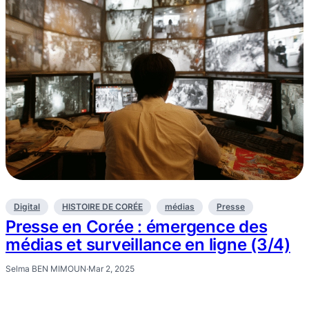
Digital
HISTOIRE DE CORÉE
médias
Presse
Presse en Corée : émergence des
médias et surveillance en ligne (3/4)
Selma BEN MIMOUN
·
Mar 2, 2025