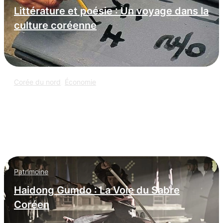
Littérature et poésie : Un voyage dans la
culture coréenne
Corée du nord
,
Économie
L’espionnage informatique nord-coréen
: infiltration massive dans les
entreprises occidentales
Patrimoine
Haidong Gumdo : La Voie du Sabre
Coréen