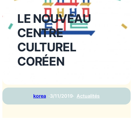
LE NOUVEAU
CENTRE
CULTUREL
CORÉEN
korea
·
3/11/2019
·
Actualités