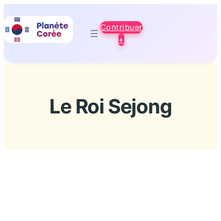
Aller
au
Contribuer
contenu
+
Le Roi Sejong