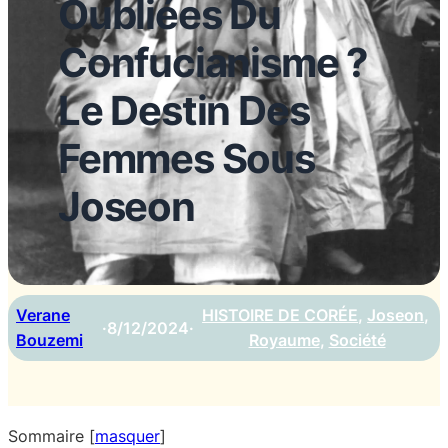
Oubliées Du
Confucianisme ?
Le Destin Des
Femmes Sous
Joseon
Verane
HISTOIRE DE CORÉE
, 
Joseon
, 
·
8/12/2024
·
Bouzemi
Royaume
, 
Société
Sommaire
[
masquer
]