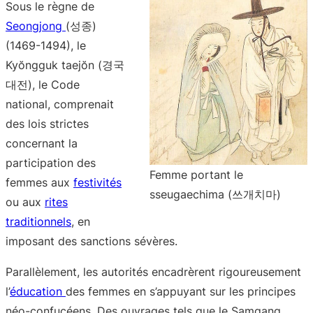
Sous le règne de
Seongjong
(성종)
(1469-1494), le
Kyŏngguk taejŏn (경국
대전), le Code
national, comprenait
des lois strictes
concernant la
participation des
Femme portant le
femmes aux
festivités
sseugaechima (쓰개치마)
ou aux
rites
traditionnels
, en
imposant des sanctions sévères.
Parallèlement, les autorités encadrèrent rigoureusement
l’
éducation
des femmes en s’appuyant sur les principes
néo-confucéens. Des ouvrages tels que le Samgang