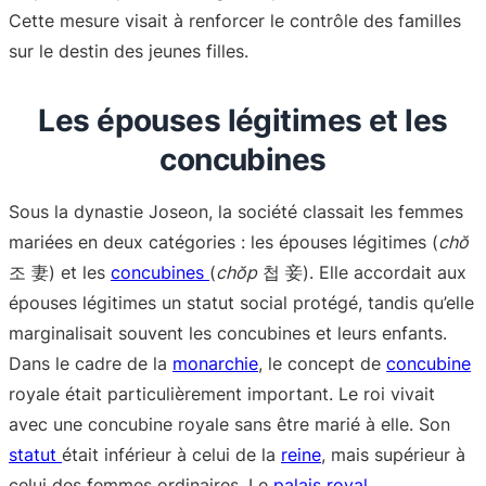
Cette mesure visait à renforcer le contrôle des familles
sur le destin des jeunes filles.
Les épouses légitimes et les
concubines
Sous la dynastie Joseon, la société classait les femmes
mariées en deux catégories : les épouses légitimes (
chŏ
조 妻) et les
concubines
(
chŏp
첩 妾). Elle accordait aux
épouses légitimes un statut social protégé, tandis qu’elle
marginalisait souvent les concubines et leurs enfants.
Dans le cadre de la
monarchie
, le concept de
concubine
royale était particulièrement important. Le roi vivait
avec une concubine royale sans être marié à elle. Son
statut
était inférieur à celui de la
reine
, mais supérieur à
celui des femmes ordinaires. Le
palais royal