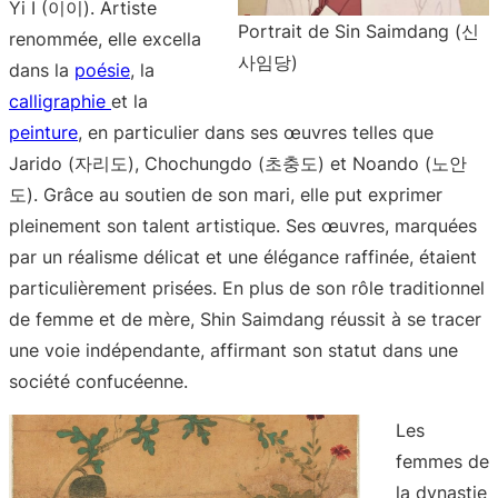
Yi I (이이). Artiste
Portrait de Sin Saimdang (신
renommée, elle excella
사임당)
dans la
poésie
, la
calligraphie
et la
peinture
, en particulier dans ses œuvres telles que
Jarido (자리도), Chochungdo (초충도) et Noando (노안
도). Grâce au soutien de son mari, elle put exprimer
pleinement son talent artistique. Ses œuvres, marquées
par un réalisme délicat et une élégance raffinée, étaient
particulièrement prisées. En plus de son rôle traditionnel
de femme et de mère, Shin Saimdang réussit à se tracer
une voie indépendante, affirmant son statut dans une
société confucéenne.
Les
femmes de
la dynastie