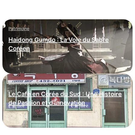
entreprises occidentales
Patrimoine
Haidong Gumdo : La Voie du Sabre
Coréen
Bienvenue en Corée !
,
Gastronomie
Le Café en Corée du Sud : Une Histoire
de Passion et d’Innovation