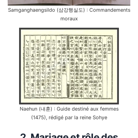
Samganghaengsildo (삼강행실도) : Commandements
moraux
Naehun (내훈) : Guide destiné aux femmes
(1475), rédigé par la reine Sohye
2. Mariage et rôle des