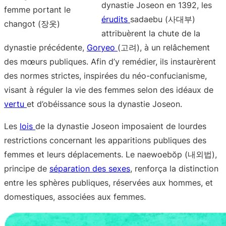
dynastie Joseon en 1392, les
femme portant le
érudits
sadaebu (사대부)
changot (장옷)
attribuèrent la chute de la
dynastie précédente,
Goryeo
(고려), à un relâchement
des mœurs publiques. Afin d’y remédier, ils instaurèrent
des normes strictes, inspirées du néo-confucianisme,
visant à réguler la vie des femmes selon des idéaux de
vertu
et d’obéissance sous la dynastie Joseon.
Les
lois
de la dynastie Joseon imposaient de lourdes
restrictions concernant les apparitions publiques des
femmes et leurs déplacements. Le naewoebŏp (내외법),
principe de
séparation des sexes
, renforça la distinction
entre les sphères publiques, réservées aux hommes, et
domestiques, associées aux femmes.