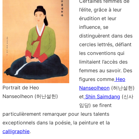
Certaines femmes de
l’élite, grâce à leur
érudition et leur
influence, se
distinguèrent dans des
cercles lettrés, défiant
les conventions qui
limitaient l’accès des
femmes au savoir. Des
figures comme
Heo
Portrait de Heo
Nanseolheon
(허난설헌)
Nanseolheon (허난설헌)
et
Shin Saimdang
(신사
임당) se firent
particulièrement remarquer pour leurs talents
exceptionnels dans la poésie, la peinture et la
calligraphie
.