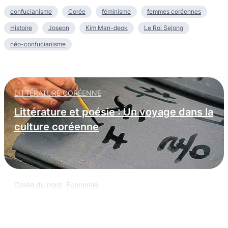
confucianisme
Corée
féminisme
femmes coréennes
Histoire
Joseon
Kim Man-deok
Le Roi Sejong
néo-confucianisme
LITTÉRATURE CORÉENNE
Littérature et poésie : Un voyage dans la
culture coréenne
Corée du nord
,
Économie
L’espionnage informatique nord-coréen
: infiltration massive dans les