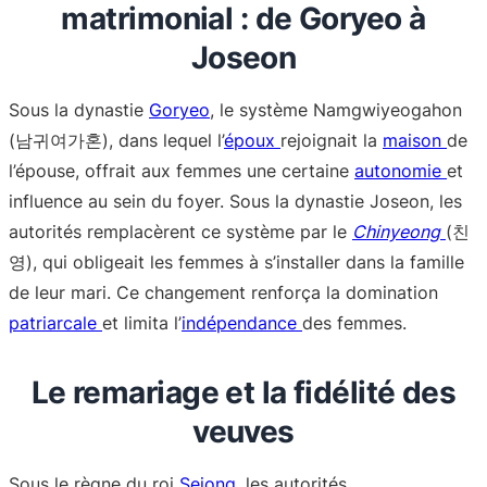
matrimonial : de Goryeo à
Joseon
Sous la dynastie
Goryeo
, le système Namgwiyeogahon
(남귀여가혼), dans lequel l’
époux
rejoignait la
maison
de
l’épouse, offrait aux femmes une certaine
autonomie
et
influence au sein du foyer. Sous la dynastie Joseon, les
autorités remplacèrent ce système par le
Chinyeong
(친
영), qui obligeait les femmes à s’installer dans la famille
de leur mari. Ce changement renforça la domination
patriarcale
et limita l’
indépendance
des femmes.
Le remariage et la fidélité des
veuves
Sous le règne du roi
Sejong
, les autorités