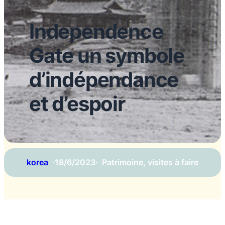
Independence
Gate un symbole
d’indépendance
et d’espoir
korea
·
18/6/2023
·
Patrimoine
, 
visites à faire