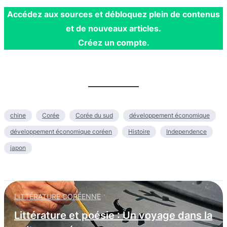
Accédez aux sources et débloquez plein de contenus
et de nouveaux articles.
Créez un compte.
chine
Corée
Corée du sud
développement économique
développement économique coréen
Histoire
Independence
japon
LITTÉRATURE CORÉENNE
Littérature et poésie : Un voyage dans la