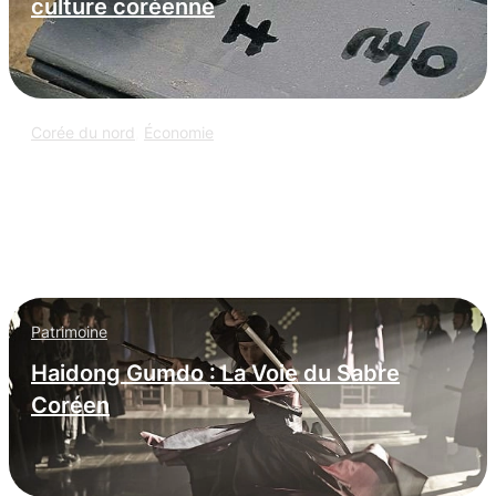
culture coréenne
Corée du nord
,
Économie
L’espionnage informatique nord-coréen
: infiltration massive dans les
entreprises occidentales
Patrimoine
Haidong Gumdo : La Voie du Sabre
Coréen