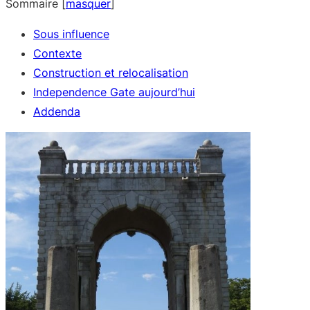
Sommaire
[
masquer
]
Sous influence
Contexte
Construction et relocalisation
Independence Gate aujourd’hui
Addenda