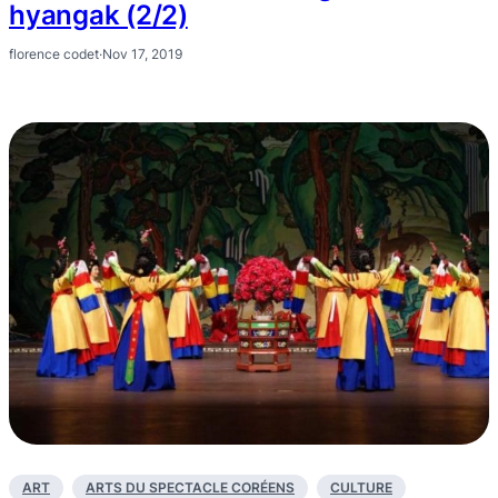
hyangak (2/2)
florence codet
·
Nov 17, 2019
ART
ARTS DU SPECTACLE CORÉENS
CULTURE