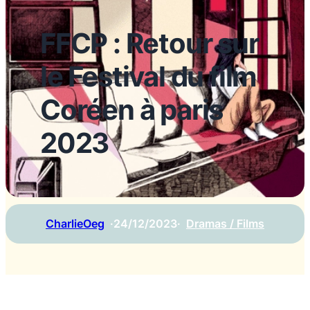
FFCP : Retour sur
le Festival du film
Coréen à paris
2023
CharlieOeg
·
24/12/2023
·
Dramas / Films