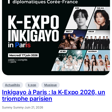
Actualités
k pop
Musique
Inkigayo à Paris : la K-Expo 2026, un
triomphe parisien
Summy Summy
·
Juin 21, 2026