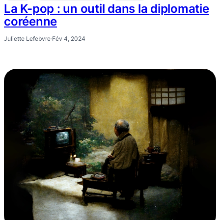
La K-pop : un outil dans la diplomatie
coréenne
Juliette Lefebvre
·
Fév 4, 2024