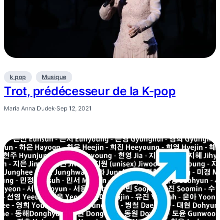
k pop
Musique
Trot, prédécesseur de la K-pop
Maria Anna Dudek
·
Sep 12, 2021