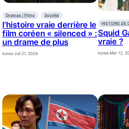
Dramas / Films
Société
l’histoire vraie derrière le
HISTOIRE DE
Squid G
film coréen « silenced » :
vraie ?
un drame de plus
korea
·
Mar 12, 2
korea
·
Juil 21, 2024