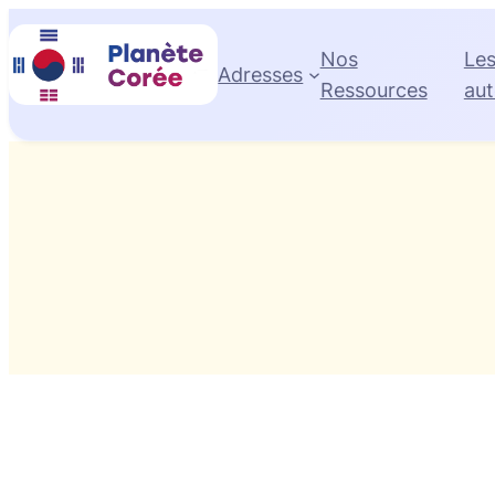
Aller
au
Nos
Le
Adresses
contenu
Ressources
aut