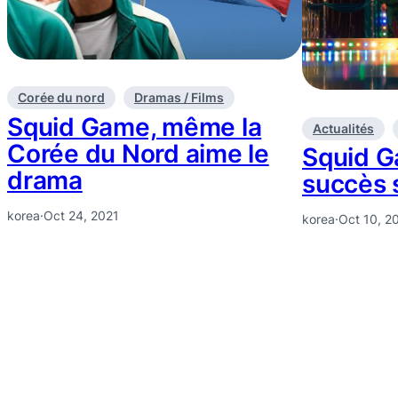
Corée du nord
Dramas / Films
Squid Game, même la
Actualités
Corée du Nord aime le
Squid G
drama
succès 
korea
·
Oct 24, 2021
korea
·
Oct 10, 2