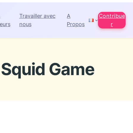
s
Travailler avec
A
Contribue
eurs
nous
Propos
r
Squid Game