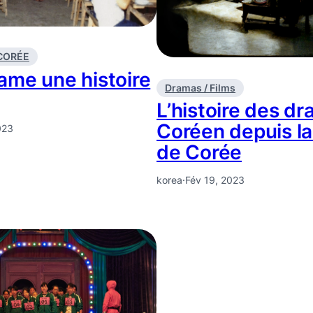
 CORÉE
ame une histoire
Dramas / Films
L’histoire des d
Coréen depuis la
023
de Corée
korea
·
Fév 19, 2023