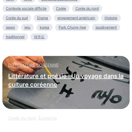
Contexte sociale difficile
Corée
Corée du nord
Corée du sud
Drama
engagement américain
Histoire
japon
jeju
korea
Park Chung-hee
soulèvement
traditionnel
제주도
LITTÉRATURE CORÉENNE
Littérature et poésie : Un voyage dans la
culture coréenne
Corée du nord
,
Économie
L’espionnage informatique nord-coréen