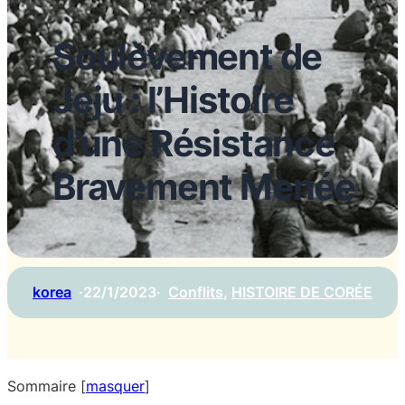
Soulèvement de
Jeju : l’Histoire
d’une Résistance
Bravement Menée
korea
·
22/1/2023
·
Conflits
, 
HISTOIRE DE CORÉE
Sommaire
[
masquer
]