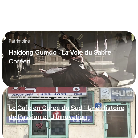
: infiltration massive dans les
entreprises occidentales
Patrimoine
Haidong Gumdo : La Voie du Sabre
Coréen
Bienvenue en Corée !
,
Gastronomie
Le Café en Corée du Sud : Une Histoire
de Passion et d’Innovation