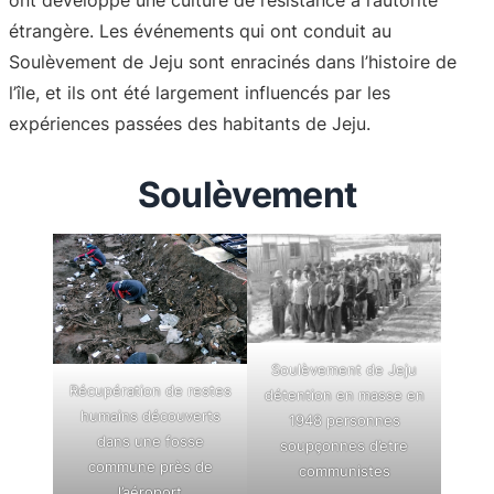
ont développé une culture de résistance à l’autorité
étrangère. Les événements qui ont conduit au
Soulèvement de Jeju sont enracinés dans l’histoire de
l’île, et ils ont été largement influencés par les
expériences passées des habitants de Jeju.
Soulèvement
Soulèvement de Jeju
Récupération de restes
détention en masse en
humains découverts
1948 personnes
dans une fosse
soupçonnes d’etre
commune près de
communistes
l’aéroport